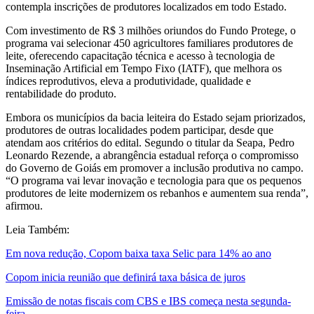
contempla inscrições de produtores localizados em todo Estado.
Com investimento de R$ 3 milhões oriundos do Fundo Protege, o
programa vai selecionar 450 agricultores familiares produtores de
leite, oferecendo capacitação técnica e acesso à tecnologia de
Inseminação Artificial em Tempo Fixo (IATF), que melhora os
índices reprodutivos, eleva a produtividade, qualidade e
rentabilidade do produto.
Embora os municípios da bacia leiteira do Estado sejam priorizados,
produtores de outras localidades podem participar, desde que
atendam aos critérios do edital. Segundo o titular da Seapa, Pedro
Leonardo Rezende, a abrangência estadual reforça o compromisso
do Governo de Goiás em promover a inclusão produtiva no campo.
“O programa vai levar inovação e tecnologia para que os pequenos
produtores de leite modernizem os rebanhos e aumentem sua renda”,
afirmou.
Leia Também:
Em nova redução, Copom baixa taxa Selic para 14% ao ano
Copom inicia reunião que definirá taxa básica de juros
Emissão de notas fiscais com CBS e IBS começa nesta segunda-
feira