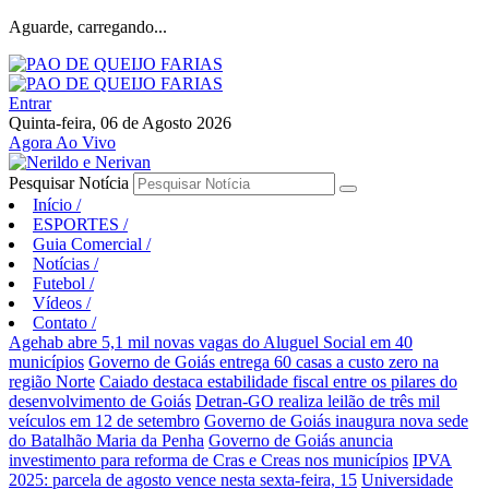
Aguarde, carregando...
Entrar
Quinta-feira, 06 de Agosto 2026
Agora Ao Vivo
Pesquisar Notícia
Início
/
ESPORTES
/
Guia Comercial
/
Notícias
/
Futebol
/
Vídeos
/
Contato
/
Agehab abre 5,1 mil novas vagas do Aluguel Social em 40
municípios
Governo de Goiás entrega 60 casas a custo zero na
região Norte
Caiado destaca estabilidade fiscal entre os pilares do
desenvolvimento de Goiás
Detran-GO realiza leilão de três mil
veículos em 12 de setembro
Governo de Goiás inaugura nova sede
do Batalhão Maria da Penha
Governo de Goiás anuncia
investimento para reforma de Cras e Creas nos municípios
IPVA
2025: parcela de agosto vence nesta sexta-feira, 15
Universidade