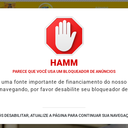
A
HAMM
PARECE QUE VOCÊ USA UM BLOQUEADOR DE ANÚNCIOS
/
/
/
/
TES
GUIA COMERCIAL
NOTÍCIAS
FUTEBOL
V
é uma fonte importante de financiamento do nosso
 navegando, por favor desabilite seu bloqueador de
 MUNICÍPIOS
GOVERNO DE GOIÁS ENTREGA 60 CASAS A CUSTO ZE
S DESABILITAR, ATUALIZE A PÁGINA PARA CONTINUAR SUA NAVEGA