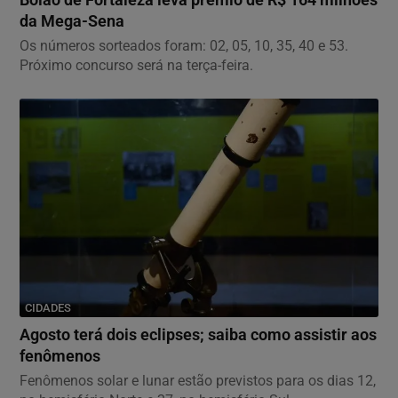
da Mega-Sena
Os números sorteados foram: 02, 05, 10, 35, 40 e 53.
Próximo concurso será na terça-feira.
CIDADES
Agosto terá dois eclipses; saiba como assistir aos
fenômenos
Fenômenos solar e lunar estão previstos para os dias 12,