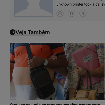
unknown printer took a galle
book.
Veja Também
SAÚDE
Queixas sexuais na menopausa têm tratamento,