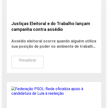
Justiça
Justiças Eleitoral e do Trabalho lançam
campanha contra assédio
Assédio eleitoral ocorre quando alguém utiliza
sua posição de poder no ambiente de trabalho
para influenciar, constranger ou pressionar
trabalhadores a votar, deixar de votar ou
Visualizar
apoiar determinado candidato, partido ou
posicionamento político.
Cidades