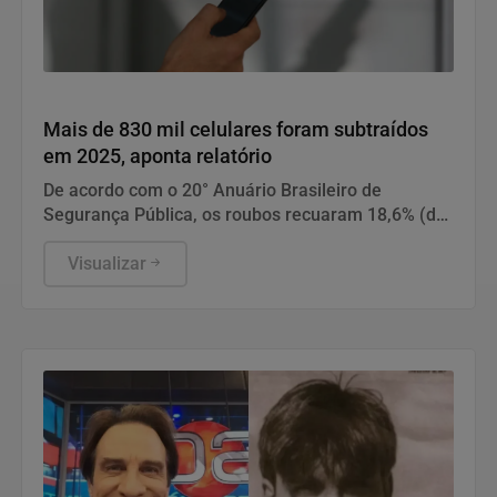
Cidades
Mais de 830 mil celulares foram subtraídos
em 2025, aponta relatório
De acordo com o 20° Anuário Brasileiro de
Segurança Pública, os roubos recuaram 18,6% (de
377.787 para 308.723), enquanto os furtos
cresceram 0,9% (de 477.326 para 483.561).
Visualizar