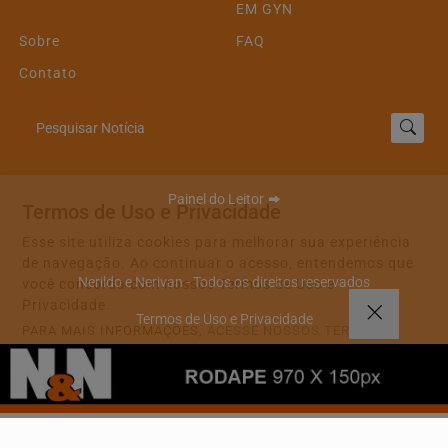
EM GYN
Sobre
FAQ
Contato
Pesquisar Notícia
Painel do Leitor
Termos de Uso e Privacidade
Esse site utiliza cookies para melhorar sua experiência
de navegação. Ao continuar o acesso, entendemos que
Nerildo e Nerivan - Todos os direitos reservados
você concorda com nossos Termos de Uso e
Privacidade.
Termos de Uso e Privacidade
PARA MAIS INFORMAÇÕES,
ACESSE NOSSOS TERMOS
CLICANDO AQUI
PROSSEGUIR