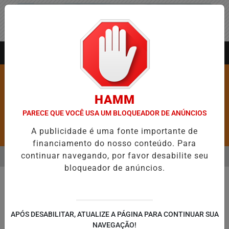
Entrar
AGORA AO VIVO
HAMM
PARECE QUE VOCÊ USA UM BLOQUEADOR DE ANÚNCIOS
A publicidade é uma fonte importante de
Pesquisar Notícia
financiamento do nosso conteúdo. Para
continuar navegando, por favor desabilite seu
MENU
 ABRE 5,1 MIL NOVAS VAGAS DO ALUGUEL SOCIAL EM 40 MUNICÍPIO
bloqueador de anúncios.
EM ALTA
APÓS DESABILITAR, ATUALIZE A PÁGINA PARA CONTINUAR SUA
NAVEGAÇÃO!