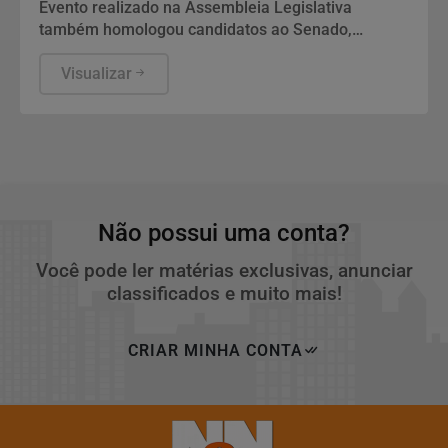
histórica do PSDB
Evento realizado na Assembleia Legislativa
também homologou candidatos ao Senado,
Câmara Federal e Assembleia Legislativa.
Professor Alcides participou da convenção e
Visualizar
reforçou apoio à candidatura.
Não possui uma conta?
Você pode ler matérias exclusivas, anunciar
classificados e muito mais!
CRIAR MINHA CONTA