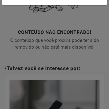
CONTEÚDO NÃO ENCONTRADO!
O conteúdo que você procura pode ter sido
removido ou não está mais disponível.
/Talvez você se interesse por: