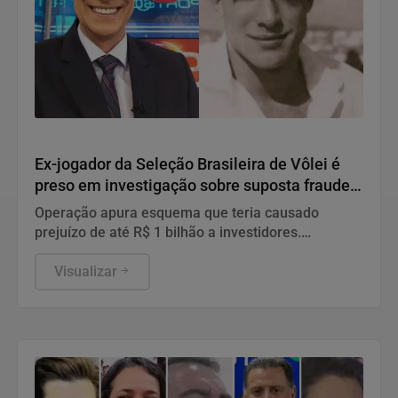
Operação Phoenix
Ex-jogador da Seleção Brasileira de Vôlei é
preso em investigação sobre suposta fraude
bilionária envolvendo empresa de
Operação apura esquema que teria causado
investimentos
prejuízo de até R$ 1 bilhão a investidores.
Advogada de Anápolis também foi presa e
empresário apontado como líder do grupo está
Visualizar
foragido em Dubai.