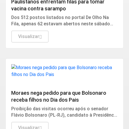
Paulistanos enfrentam filas para tomar
vacina contra sarampo
Dos 512 postos listados no portal De Olho Na
Fila, apenas 62 estavam abertos neste sábado
(8). O funcionamento de todos ocorre somente
de segunda a sexta-feira.
Visualizar
Justiça
Moraes nega pedido para que Bolsonaro
receba filhos no Dia dos Pais
Proibição das visitas ocorreu após o senador
Flávio Bolsonaro (PL-RJ), candidato à Presidência
nas eleições deste ano, ter publicado nas redes
sociais uma carta manuscrita assinada pelo pai.
Visualizar