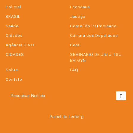
Policial
Economia
BRASIL
Justiça
Saúde
Conteúdo Patrocinado
Cidades
Câmara dos Deputados
Agência DINO
Geral
CIDADES
SEMINARIO DE JIU JITSU
EM GYN
Sobre
FAQ
Contato
Pesquisar Notícia
Termos de Uso e Privacidade
Esse site utiliza cookies para melhorar sua
Painel do Leitor
experiência de navegação. Ao continuar o acesso,
entendemos que você concorda com nossos