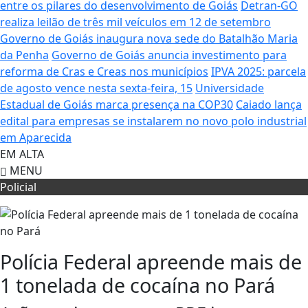
entre os pilares do desenvolvimento de Goiás
Detran-GO
realiza leilão de três mil veículos em 12 de setembro
Governo de Goiás inaugura nova sede do Batalhão Maria
da Penha
Governo de Goiás anuncia investimento para
reforma de Cras e Creas nos municípios
IPVA 2025: parcela
de agosto vence nesta sexta-feira, 15
Universidade
Estadual de Goiás marca presença na COP30
Caiado lança
edital para empresas se instalarem no novo polo industrial
em Aparecida
EM ALTA
MENU
Policial
Polícia Federal apreende mais de
1 tonelada de cocaína no Pará