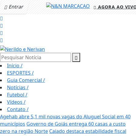
Entrar
AGORA AO VIV
Pesquisar Notícia
Início
/
ESPORTES
/
Guia Comercial
/
Notícias
/
Futebol
/
Vídeos
/
Contato
/
Agehab abre 5,1 mil novas vagas do Aluguel Social em 40
municípios
Governo de Goiás entrega 60 casas a custo
zero na região Norte
Caiado destaca estabilidade fiscal