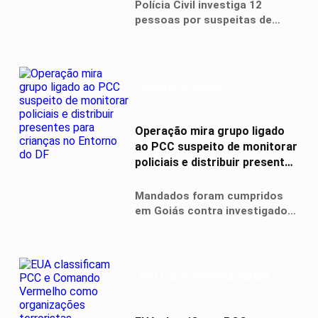
Goiânia
Polícia Civil investiga 12
pessoas por suspeitas de
corrupção, concussão e
associação criminosa;
empresário afirma ter
acumulado prejuízo superior a
segurança pública
R$ 400 mil
Operação mira grupo ligado
ao PCC suspeito de monitorar
policiais e distribuir presentes
para crianças no Entorno do
DF
Mandados foram cumpridos
em Goiás contra investigados
por envolvimento com
organização criminosa, tráfico
de drogas, tráfico de armas e
lavagem de dinheiro
POLÍTICA INTERNACIONAL