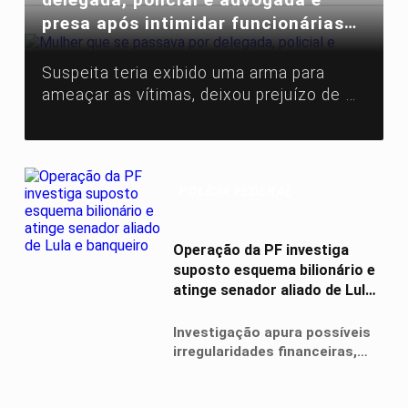
presa após intimidar funcionárias
para não pagar mega hair em
Goiânia
Suspeita teria exibido uma arma para
ameaçar as vítimas, deixou prejuízo de R$
660 ao salão e foi presa durante
operação da Polícia Civil.
POLÍCIA FEDERAL
Operação da PF investiga
suposto esquema bilionário e
atinge senador aliado de Lula
e banqueiro
Investigação apura possíveis
irregularidades financeiras,
tráfico de influência e
movimentação de recursos