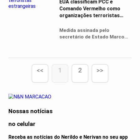
EUA classificam PCC e
Comando Vermelho como
organizações terroristas
estrangeiras
Medida assinada pelo
secretário de Estado Marco
Rubio amplia poder de atuação
internacional das autoridades
americanas contra as facções
brasileiras
<<
1
2
>>
Nossas notícias
no celular
Receba as notícias do Nerildo e Nerivan no seu app