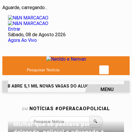
Aguarde, carregando...
Entrar
Sábado, 08 de Agosto 2026
Agora Ao Vivo
Pesquisar Notícia
HAB ABRE 5,1 MIL NOVAS VAGAS DO ALUGUEL SOCIAL EM 40 M
MENU
EM ALTA
GOLPE EM SALÃO
NOTÍCIAS
#OPERACAOPOLICIAL
EM
🔍
Mulher que se passava por
delegada, policial e advogada é