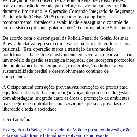
Pelo segundo ano consecutivo, a Polícia Penal de Goiás (PPGO)
realiza uma ação integrada para reforçar a segurança nos presídios
durante o fim de ano. A Operação Comando Integrado de Segurança
Penitenciária (Ocispe/2025) tem como foco ampliar o
monitoramento, fortalecer a estabilidade e assegurar o controle de
todo o sistema prisional goiano entre 20 de novembro e 5 de janeiro.
De acordo com o diretor-geral da Polícia Penal de Goiás, Josimar
Pires, a iniciativa representa um avanço na forma de gerir o sistema
prisional. “Esta operação marca a transição de um modelo
tradicional — baseado exclusivamente em segurança reativa — para
um modelo de gestão estratégica integrada, que incorpora protocolos
de monitoramento em tempo real, modernização administrativa,
sustentabilidade predial e desenvolvimento contínuo de
competências”.
A Ocispe atuará com ações preventivas, remoções de presos para
equalizar índices de lotação, reorganização de processos de gestão
com abordagem integrada entre as áreas e promoção de ambientes
mais seguros e controlados para servidores, pessoas privadas de
liberdade e toda a sociedade.
Leia Também:
Ex-jogador da Seleção Brasileira de Vôlei é preso em investigação
sobre suposta fraude bilionária envolvendo empresa de