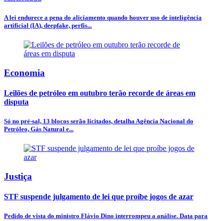
A lei endurece a pena do aliciamento quando houver uso de inteligência
artificial (IA), deepfake, perfis...
Economia
Leilões de petróleo em outubro terão recorde de áreas em
disputa
Só no pré-sal, 13 blocos serão licitados, detalha Agência Nacional do
Petróleo, Gás Natural e...
Justiça
STF suspende julgamento de lei que proíbe jogos de azar
Pedido de vista do ministro Flávio Dino interrompeu a análise. Data para