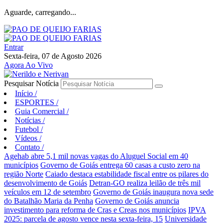
Aguarde, carregando...
Entrar
Sexta-feira, 07 de Agosto 2026
Agora Ao Vivo
Pesquisar Notícia
Início
/
ESPORTES
/
Guia Comercial
/
Notícias
/
Futebol
/
Vídeos
/
Contato
/
Agehab abre 5,1 mil novas vagas do Aluguel Social em 40
municípios
Governo de Goiás entrega 60 casas a custo zero na
região Norte
Caiado destaca estabilidade fiscal entre os pilares do
desenvolvimento de Goiás
Detran-GO realiza leilão de três mil
veículos em 12 de setembro
Governo de Goiás inaugura nova sede
do Batalhão Maria da Penha
Governo de Goiás anuncia
investimento para reforma de Cras e Creas nos municípios
IPVA
2025: parcela de agosto vence nesta sexta-feira, 15
Universidade