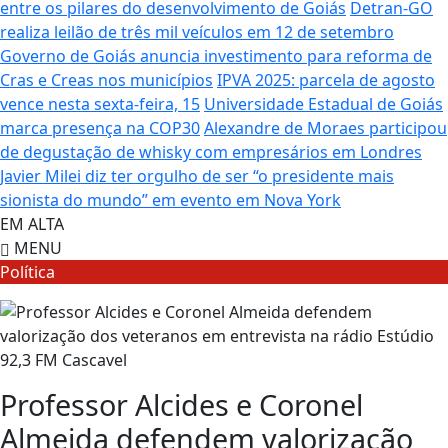
entre os pilares do desenvolvimento de Goiás
Detran-GO
realiza leilão de três mil veículos em 12 de setembro
Governo de Goiás anuncia investimento para reforma de
Cras e Creas nos municípios
IPVA 2025: parcela de agosto
vence nesta sexta-feira, 15
Universidade Estadual de Goiás
marca presença na COP30
Alexandre de Moraes participou
de degustação de whisky com empresários em Londres
Javier Milei diz ter orgulho de ser “o presidente mais
sionista do mundo” em evento em Nova York
EM ALTA
MENU
Política
Professor Alcides e Coronel
Almeida defendem valorização