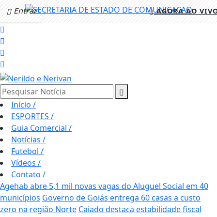
Entrar
AGORA AO VIV
Pesquisar Notícia
Início
/
ESPORTES
/
Guia Comercial
/
Notícias
/
Futebol
/
Vídeos
/
Contato
/
Agehab abre 5,1 mil novas vagas do Aluguel Social em 40
municípios
Governo de Goiás entrega 60 casas a custo
zero na região Norte
Caiado destaca estabilidade fiscal