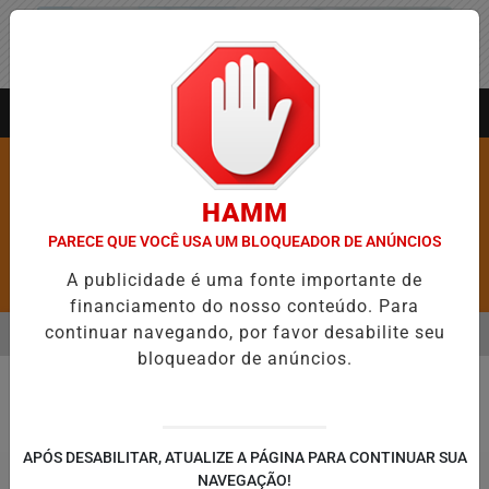
Entrar
AGORA AO VIVO
HAMM
PARECE QUE VOCÊ USA UM BLOQUEADOR DE ANÚNCIOS
A publicidade é uma fonte importante de
Pesquisar Notícia
financiamento do nosso conteúdo. Para
continuar navegando, por favor desabilite seu
MENU
RE 5,1 MIL NOVAS VAGAS DO ALUGUEL SOCIAL EM 40 MUNICÍPIOS
bloqueador de anúncios.
EM ALTA
Política
APÓS DESABILITAR, ATUALIZE A PÁGINA PARA CONTINUAR SUA
NAVEGAÇÃO!