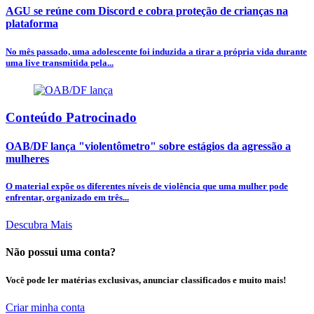
AGU se reúne com Discord e cobra proteção de crianças na
plataforma
No mês passado, uma adolescente foi induzida a tirar a própria vida durante
uma live transmitida pela...
Conteúdo Patrocinado
OAB/DF lança "violentômetro" sobre estágios da agressão a
mulheres
O material expõe os diferentes níveis de violência que uma mulher pode
enfrentar, organizado em três...
Descubra Mais
Não possui uma conta?
Você pode ler matérias exclusivas, anunciar classificados e muito mais!
Criar minha conta