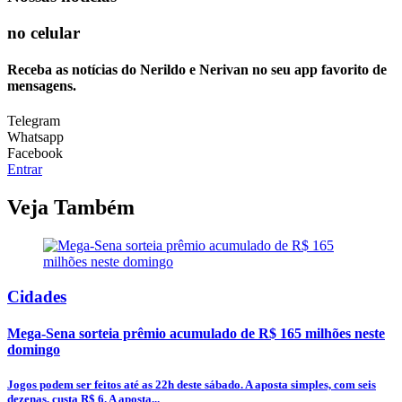
no celular
Receba as notícias do Nerildo e Nerivan no seu app favorito de
mensagens.
Telegram
Whatsapp
Facebook
Entrar
Veja Também
Cidades
Mega-Sena sorteia prêmio acumulado de R$ 165 milhões neste
domingo
Jogos podem ser feitos até as 22h deste sábado. A aposta simples, com seis
dezenas, custa R$ 6. A aposta...