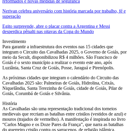
reformados e novas medidas de segurança
Nerivan celebra aniversário com história marcada por trabalho, fé e
superação
Egito surpreende, abre o placar contra a Argentina e Messi
desperdiça pênalti nas oitavas da Copa do Mundo
Investimento
Para garantir a infraestrutura dos eventos nas 15 cidades que
integram o Circuito das Cavalhadas 2025, o Governo de Goiás, por
meio da Secult, disponibilizou R$ 4 milhões. São Francisco de
Goiás é o sexto município a realizar o evento este ano, após
Luziânia, Santa Cruz de Goiás, Posse, Jaraguá e Pirenópolis.
As próximas cidades que integram o calendário do Circuito das
Cavalhadas 2025 são: Palmeiras de Goiás, Hidrolina, Crixás,
Niquelândia, Santa Terezinha de Goiás, cidade de Goiás, Pilar de
Goiás, Corumbá de Goiás e Silvânia.
História
As Cavalhadas são uma representação tradicional dos torneios
medievais que recriam as batalhas entre cristãos (vestidos de azul) e
mouros (trajados de vermelho). A manifestação é inspirada no livro
“Carlos Magno e os Doze Pares da França”, que narra as batalhas
do guerreiro cristão contra os sarracenos, de religião islâmica.