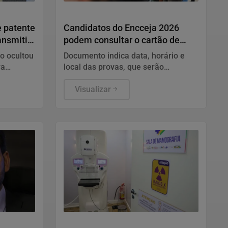
Educação
 patente
Candidatos do Encceja 2026
ansmitir
podem consultar o cartão de
inscrição
o ocultou
Documento indica data, horário e
ra
local das provas, que serão
 que
aplicadas no dia 23 em todo o país.
 privada
Visualizar
ção com a
Saúde