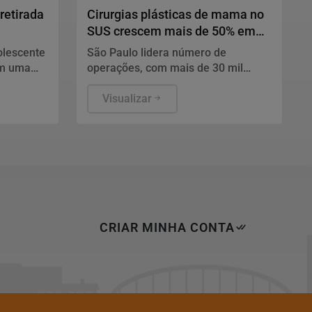
retirada
Cirurgias plásticas de mama no
SUS crescem mais de 50% em
dez anos
olescente
São Paulo lidera número de
em uma
operações, com mais de 30 mil
.
procedimentos, de acordo com
números da Sociedade Brasileira de
Visualizar
Cirurgia Plástica.
CRIAR MINHA CONTA