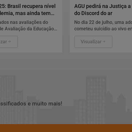
5: Brasil recupera nível
AGU pedirá na Justiça a 
demia, mas ainda tem
do Discord do ar
s
ados nas avaliações do
No dia 22 de julho, uma ad
de Avaliação da Educação
cometeu suicídio ao vivo 
aeb) 2025, divulgados
transmissão na rede social
rta-feira (5) pelo
izar
Visualizar
io da Educação (MEC), em
 mostram que, apesar da
te melhora dos indicadores
iência da língua portuguesa
tica em todas as etapas
, a aprendizagem ainda é o
desafio do Brasil.
assificados e muito mais!