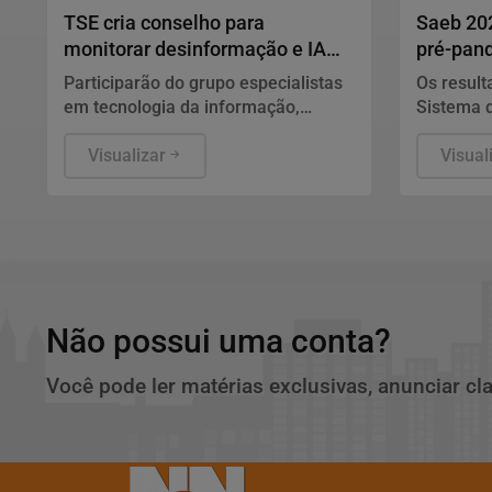
TSE cria conselho para
Saeb 202
monitorar desinformação e IA
pré-pan
nas eleições
gargalo
Participarão do grupo especialistas
Os result
em tecnologia da informação,
Sistema 
segurança pública, relações
Básica (S
internacionais e saúde pública. Os
Visualizar
nesta qua
Visual
nomes ainda não foram escolhidos
Ministér
pelo TSE.
Brasília,
consisten
de profic
e matemá
de ensino
principal 
Não possui uma conta?
Você pode ler matérias exclusivas, anunciar cl