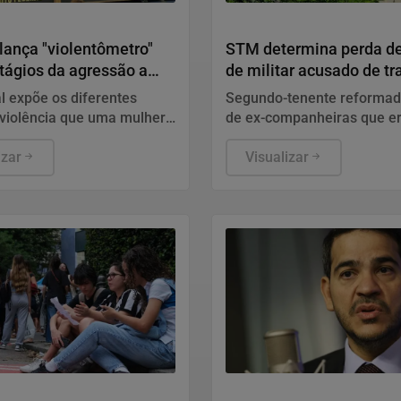
Patrocinado
Justiça
ança "violentômetro"
STM determina perda de
tágios da agressão a
de militar acusado de tr
s
HIV
l expõe os diferentes
Segundo-tenente reformad
 violência que uma mulher
de ex-companheiras que e
entar, organizado em três
soropositivo. Defesa disse
 "Fique Atenta", "Proteja-se"
izar
conduta diz respeito à vida
Visualizar
do acusado e não tem rela
função no Exército.
Justiça