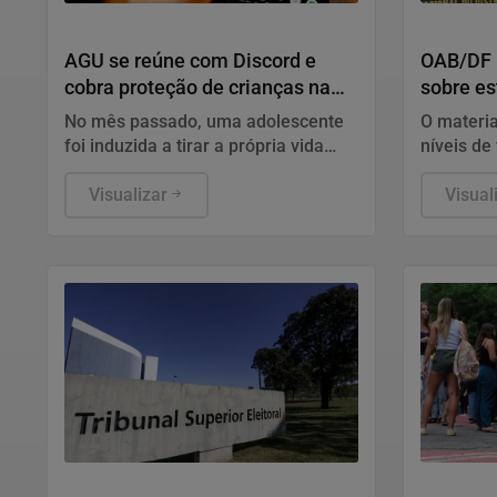
Conteúdo Patrocinado
Conteúdo 
AGU se reúne com Discord e
OAB/DF l
cobra proteção de crianças na
sobre es
plataforma
mulhere
No mês passado, uma adolescente
O materia
foi induzida a tirar a própria vida
níveis de
durante uma live transmitida pela
pode enfr
plataforma
Visualizar
estágios:
Visual
e "Fuja".
Política
Educação