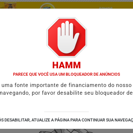
HAMM
PARECE QUE VOCÊ USA UM BLOQUEADOR DE ANÚNCIOS
/
/
/
/
TES
GUIA COMERCIAL
NOTÍCIAS
FUTEBOL
V
é uma fonte importante de financiamento do nosso
 navegando, por favor desabilite seu bloqueador de
EM 40 MUNICÍPIOS
GOVERNO DE GOIÁS ENTREGA 60 CASAS A CUS
S DESABILITAR, ATUALIZE A PÁGINA PARA CONTINUAR SUA NAVEGA