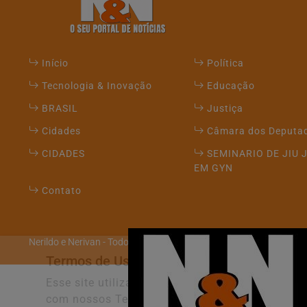
Início
Política
Tecnologia & Inovação
Educação
BRASIL
Justiça
Cidades
Câmara dos Deputa
CIDADES
SEMINARIO DE JIU 
EM GYN
Contato
Nerildo e Nerivan - Todos os direitos reservados
Termos de Uso e Privacidade
Esse site utiliza cookies para melhorar sua e
com nossos Termos de Uso e Privacidade.