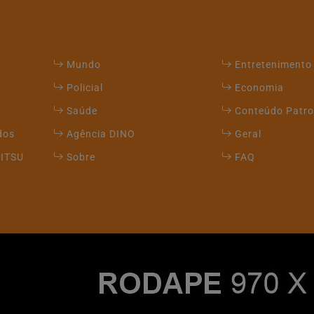
Mundo
Entretenimento
Policial
Economia
Saúde
Conteúdo Patro
dos
Agência DINO
Geral
JITSU
Sobre
FAQ
xperiência de navegação. Ao continuar o acesso, entend