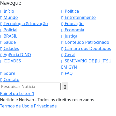
Navegue
Início
Política
Mundo
Entretenimento
Tecnologia & Inovação
Educação
Policial
Economia
BRASIL
Justiça
Saúde
Conteúdo Patrocinado
Cidades
Câmara dos Deputados
Agência DINO
Geral
CIDADES
SEMINARIO DE JIU JITSU
EM GYN
Sobre
FAQ
Contato
Pesquisar Notícia
Painel do Leitor
Nerildo e Nerivan - Todos os direitos reservados
Termos de Uso e Privacidade
Termos de Uso e Privacidade