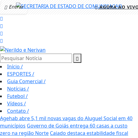
Entrar
AGORA AO VIV
Pesquisar Notícia
Início
/
ESPORTES
/
Guia Comercial
/
Notícias
/
Futebol
/
Vídeos
/
Contato
/
Agehab abre 5,1 mil novas vagas do Aluguel Social em 40
municípios
Governo de Goiás entrega 60 casas a custo
zero na região Norte
Caiado destaca estabilidade fiscal