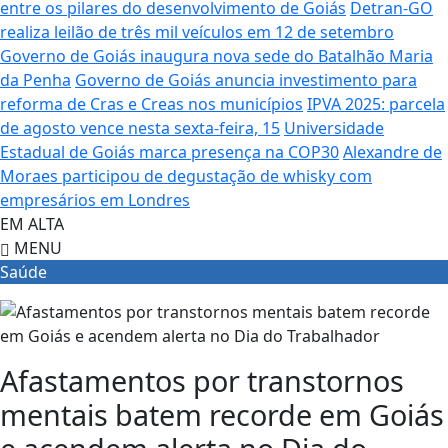
entre os pilares do desenvolvimento de Goiás
Detran-GO
realiza leilão de três mil veículos em 12 de setembro
Governo de Goiás inaugura nova sede do Batalhão Maria
da Penha
Governo de Goiás anuncia investimento para
reforma de Cras e Creas nos municípios
IPVA 2025: parcela
de agosto vence nesta sexta-feira, 15
Universidade
Estadual de Goiás marca presença na COP30
Alexandre de
Moraes participou de degustação de whisky com
empresários em Londres
EM ALTA
MENU
Saúde
Afastamentos por transtornos
mentais batem recorde em Goiás