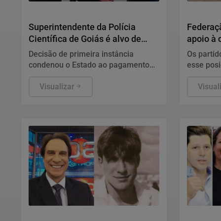
Justiça
Cidades
Superintendente da Polícia
Federaçã
Científica de Goiás é alvo de
apoio à 
ação por suposto assédio moral
reeleiçã
Decisão de primeira instância
Os partid
coletivo contra peritos
condenou o Estado ao pagamento
esse pos
de R$ 50 mil por dano moral coletivo
participa
e apontou exposição de servidores e
Visualizar
no último
Visual
uso inadequado de canais
institucionais. Cabe recurso.
Operação Phoenix
Eleições 