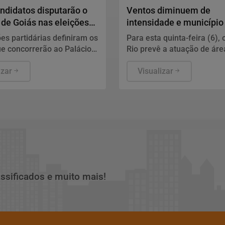
ndidatos disputarão o
Ventos diminuem de
de Goiás nas eleições
intensidade e município
volta ao Estágio 1
s partidárias definiram os
Para esta quinta-feira (6), 
e concorrerão ao Palácio
Rio prevê a atuação de áre
raldas. Campanha eleitoral
instabilidade. Os ventos es
ós o registro das
izar
moderados, entre 18,5 km/
Visualizar
ras na Justiça Eleitoral.
km/h, com rajadas isoladas
assificados e muito mais!