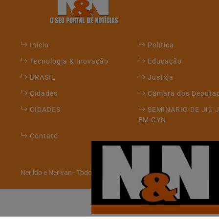
Início
Política
Tecnologia & Inovação
Educação
BRASIL
Justiça
Cidades
Câmara dos Deputa
CIDADES
SEMINARIO DE JIU 
EM GYN
Contato
Termos de Uso e Privacidade
Nerildo e Nerivan - Todos os direitos reservados
Esse site utiliza cookies para melhorar sua e
com nossos Termos de Uso e Privacidade.
PARA MAIS INFORMAÇÕES,
ACESSE NOSSOS TERMOS CL