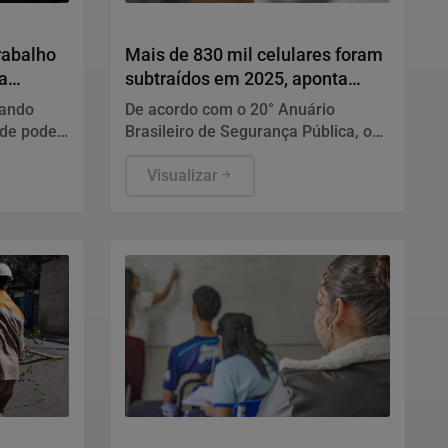
Cidades
Trabalho
Mais de 830 mil celulares foram
a
subtraídos em 2025, aponta
relatório
uando
De acordo com o 20° Anuário
 de poder
Brasileiro de Segurança Pública, os
ara
roubos recuaram 18,6% (de 377.787
para 308.723), enquanto os furtos
Visualizar
votar,
cresceram 0,9% (de 477.326 para
483.561).
tido ou
Educação