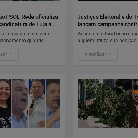
Justiça
o PSOL-Rede oficializa
Justiças Eleitoral e do 
candidatura de Lula à
lançam campanha contr
o
assédio
os já haviam sinalizado
Assédio eleitoral ocorre q
icionamento quando
alguém utiliza sua posição
ram da convenção do PT,
no ambiente de trabalho p
 fim de semana.
izar
influenciar, constranger ou
Visualizar
pressionar trabalhadores a 
deixar de votar ou apoiar
determinado candidato, par
posicionamento político.
2026
Cidades