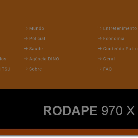
Mundo
Entretenimento
Policial
Economia
Saúde
Conteúdo Patro
dos
Agência DINO
Geral
JITSU
Sobre
FAQ
xperiência de navegação. Ao continuar o acesso, entend
ICANDO AQUI