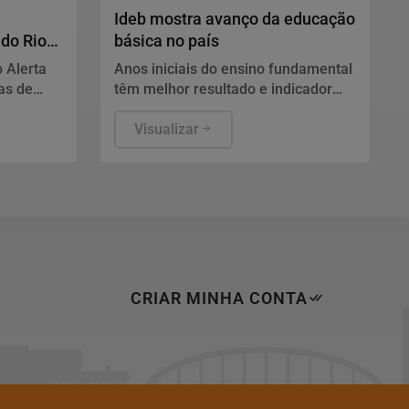
Ideb mostra avanço da educação
 do Rio
básica no país
o Alerta
Anos iniciais do ensino fundamental
as de
têm melhor resultado e indicador
tarão
supera meta
h e 51,9
Visualizar
 fortes.
CRIAR MINHA CONTA