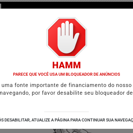
HAMM
PARECE QUE VOCÊ USA UM BLOQUEADOR DE ANÚNCIOS
/
/
/
/
TES
GUIA COMERCIAL
NOTÍCIAS
FUTEBOL
V
é uma fonte importante de financiamento do nosso
 navegando, por favor desabilite seu bloqueador de
 EM 40 MUNICÍPIOS
GOVERNO DE GOIÁS ENTREGA 60 CASAS A CU
S DESABILITAR, ATUALIZE A PÁGINA PARA CONTINUAR SUA NAVEGA