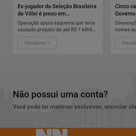
Ex-jogador da Seleção Brasileira
Cinco ca
de Vôlei é preso em
Governo 
investigação sobre suposta
de 2026
Operação apura esquema que teria
Convençõe
fraude bilionária envolvendo
causado prejuízo de até R$ 1 bilhão
nomes qu
empresa de investimentos
a investidores. Advogada de
das Esme
Anápolis também foi presa e
Visualizar
começa ap
Visual
empresário apontado como líder do
candidatu
grupo está foragido em Dubai.
Não possui uma conta?
Você pode ler matérias exclusivas, anunciar cl