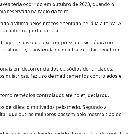
raves teria ocorrido em outubro de 2023, quando o
la reservada na rádio da feira.
ado a vítima pelos braços e tentado beijá-la à força. A
oa bater na porta da sala.
dirigente passou a exercer pressão psicológica no
onalmente, transferi-la de quadra e cortar benefícios
onais em decorrência dos episódios denunciados.
psiquiátricas, faz uso de medicamentos controlados e
 tomo remédios controlados até hoje”, declarou.
os de silêncio motivados pelo medo. Segundo a
evitar que outras mulheres passem pelo mesmo tipo de
as judiciais, incluindo pedido de proibição de contato e