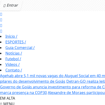
Entrar
Início
/
ESPORTES
/
Guia Comercial
/
Notícias
/
Futebol
/
Vídeos
/
Contato
/
Agehab abre 5,1 mil novas vagas do Aluguel Social em 40 m
pilares do desenvolvimento de Goiás
Detran-GO realiza lei
Governo de Goiás anuncia investimento para reforma de C
marca presença na COP30
Alexandre de Moraes participo
EM ALTA
MENU