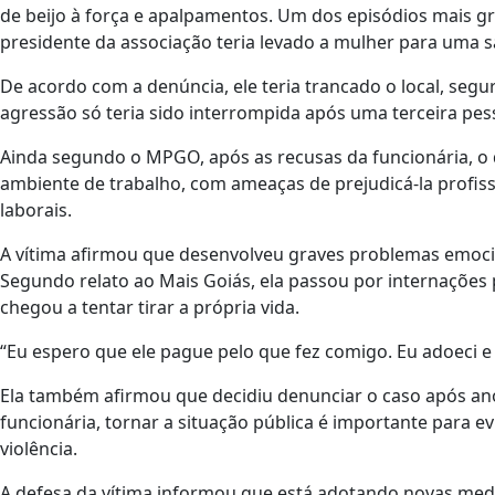
de beijo à força e apalpamentos. Um dos episódios mais g
presidente da associação teria levado a mulher para uma sa
De acordo com a denúncia, ele teria trancado o local, segur
agressão só teria sido interrompida após uma terceira pess
Ainda segundo o MPGO, após as recusas da funcionária, o 
ambiente de trabalho, com ameaças de prejudicá-la profissi
laborais.
A vítima afirmou que desenvolveu graves problemas emoci
Segundo relato ao Mais Goiás, ela passou por internações 
chegou a tentar tirar a própria vida.
“Eu espero que ele pague pelo que fez comigo. Eu adoeci e
Ela também afirmou que decidiu denunciar o caso após an
funcionária, tornar a situação pública é importante para 
violência.
A defesa da vítima informou que está adotando novas medid