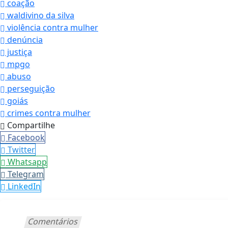
coação
waldivino da silva
violência contra mulher
denúncia
justiça
mpgo
abuso
perseguição
goiás
crimes contra mulher
Compartilhe
Facebook
Twitter
Whatsapp
Telegram
LinkedIn
Comentários