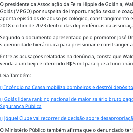
O presidente da Associação da Feira Hippie de Goiânia, Wald
Goiás (MPGO) por suspeita de importunação sexual e coaç
aponta episódios de abuso psicológico, constrangimento e
2018 e o fim de 2023 dentro das dependências da associação
Segundo o documento apresentado pelo promotor José Divin
superioridade hierárquica para pressionar e constranger a
Entre as acusações relatadas na denúncia, consta que Wal
venda a um beijo e oferecido R$ 5 mil para que a funcionár
Leia Também:
Incêndio na Ceasa mobiliza bombeiros e destrói depósit
Goiás lidera ranking nacional de maior salário bruto pago 
Segurança Pública
Jóquei Clube vai recorrer de decisão sobre desapropriaç
O Ministério Público também afirma que o denunciado teria 