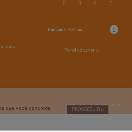
o
Pesquisar Notícia
ocinado
Painel do Leitor
Termos de Uso e Privacidade
mos que você concorda
PROSSEGUIR