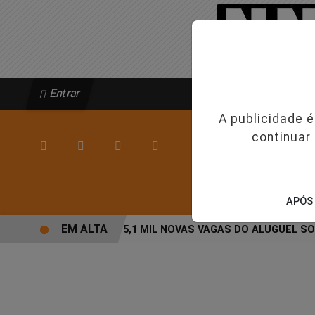
Entrar
A publicidade 
continuar
/
INÍCIO
ESPORT
APÓS 
EM ALTA
AGEHAB ABRE 5,1 MIL NOVAS VAGAS DO ALUGUEL SOCI