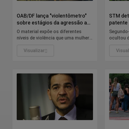
Conteúdo Patrocinado
Justiça
OAB/DF lança "violentômetro"
STM det
sobre estágios da agressão a
patente 
mulheres
transmit
O material expõe os diferentes
Segundo-
níveis de violência que uma mulher
ocultou 
pode enfrentar, organizado em três
era sorop
estágios: "Fique Atenta", "Proteja-
Visualizar
conduta d
Visual
se" e "Fuja".
do acusa
a função
Justiça
Educaçã