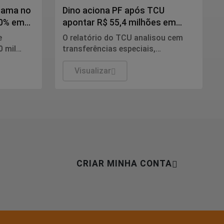
 mama no
Dino aciona PF após TCU
50% em
apontar R$ 55,4 milhões em
emendas suspeitas
e
O relatório do TCU analisou cem
0 mil
transferências especiais,
o com
destinadas a 74 entes federados,
ileira de
totalizando o volume de R$
Visualizar
198.109.222,97 de recursos
fiscalizados.
CRIAR MINHA CONTA