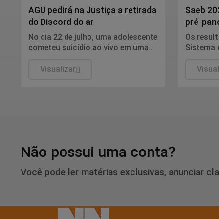
AGU pedirá na Justiça a retirada
Saeb 202
do Discord do ar
pré-pan
gargalo
No dia 22 de julho, uma adolescente
Os resul
cometeu suicídio ao vivo em uma
Sistema 
transmissão na rede social.
Básica (
Visualizar
nesta qua
Visual
Ministér
Brasília,
consiste
indicador
língua p
em todas
aprendiza
Não possui uma conta?
desafio d
Você pode ler matérias exclusivas, anunciar cl