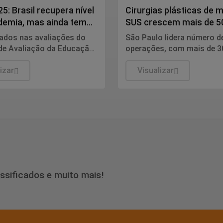
5: Brasil recupera nível
Cirurgias plásticas de
demia, mas ainda tem
SUS crescem mais de 
s
dez anos
tados nas avaliações do
São Paulo lidera número d
de Avaliação da Educação
operações, com mais de 3
Saeb) 2025, divulgados
procedimentos, de acord
rta-feira (5) pelo
izar
números da Sociedade Bras
Visualizar
io da Educação (MEC), em
Cirurgia Plástica.
 mostram que, apesar da
nte melhora dos
es de proficiência da
ortuguesa e matemática
 as etapas de ensino, a
gem ainda é o principal
o Brasil.
assificados e muito mais!