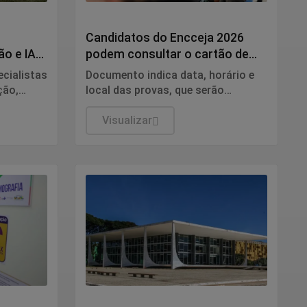
Educação
Candidatos do Encceja 2026
o e IA
podem consultar o cartão de
inscrição
ecialistas
Documento indica data, horário e
ção,
local das provas, que serão
es
aplicadas no dia 23 em todo o país.
lica. Os
Visualizar
colhidos
Justiça