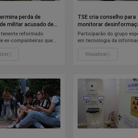
Política
ermina perda de
TSE cria conselho para
de militar acusado de
monitorar desinformaçã
ir HIV
nas eleições
tenente reformado
Participarão do grupo esp
de ex-companheiras que
em tecnologia da informa
ositivo. Defesa disse que
segurança pública, relaçõ
iz respeito à vida privada
izar
internacionais e saúde púb
Visualizar
do e não tem relação com
nomes ainda não foram es
 no Exército.
pelo TSE.
o
Saúde