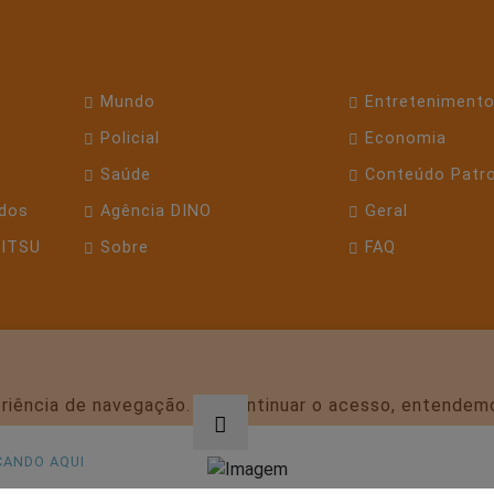
Mundo
Entreteniment
Policial
Economia
Saúde
Conteúdo Patr
dos
Agência DINO
Geral
JITSU
Sobre
FAQ
periência de navegação. Ao continuar o acesso, entende
CANDO AQUI