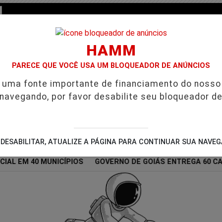
HAMM
PARECE QUE VOCÊ USA UM BLOQUEADOR DE ANÚNCIOS
é uma fonte importante de financiamento do nosso
 navegando, por favor desabilite seu bloqueador de
/
/
/
/
ES
GUIA COMERCIAL
NOTÍCIAS
FUTEBOL
DESABILITAR, ATUALIZE A PÁGINA PARA CONTINUAR SUA NAVE
AL EM 40 MUNICÍPIOS
GOVERNO DE GOIÁS ENTREGA 60 CA