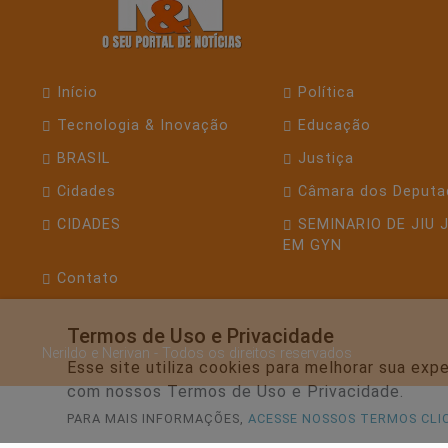
Início
Política
Tecnologia & Inovação
Educação
BRASIL
Justiça
Cidades
Câmara dos Deputa
CIDADES
SEMINARIO DE JIU 
EM GYN
Contato
Termos de Uso e Privacidade
Nerildo e Nerivan - Todos os direitos reservados
Esse site utiliza cookies para melhorar sua ex
com nossos Termos de Uso e Privacidade.
PARA MAIS INFORMAÇÕES,
ACESSE NOSSOS TERMOS CLI