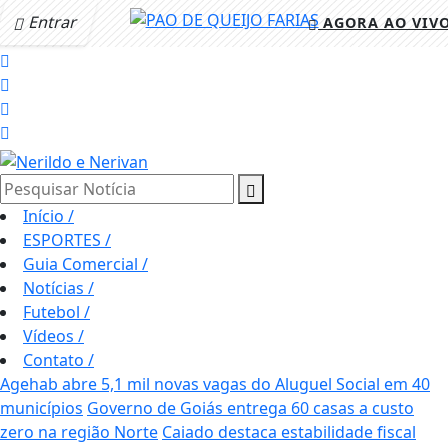
Entrar
AGORA AO VIV
Pesquisar Notícia
Início
/
ESPORTES
/
Guia Comercial
/
Notícias
/
Futebol
/
Vídeos
/
Contato
/
Agehab abre 5,1 mil novas vagas do Aluguel Social em 40
municípios
Governo de Goiás entrega 60 casas a custo
zero na região Norte
Caiado destaca estabilidade fiscal