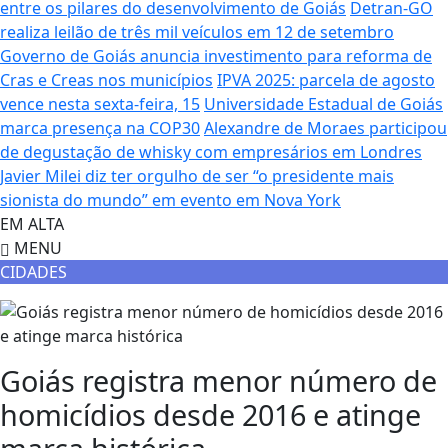
entre os pilares do desenvolvimento de Goiás
Detran-GO
realiza leilão de três mil veículos em 12 de setembro
Governo de Goiás anuncia investimento para reforma de
Cras e Creas nos municípios
IPVA 2025: parcela de agosto
vence nesta sexta-feira, 15
Universidade Estadual de Goiás
marca presença na COP30
Alexandre de Moraes participou
de degustação de whisky com empresários em Londres
Javier Milei diz ter orgulho de ser “o presidente mais
sionista do mundo” em evento em Nova York
EM ALTA
MENU
CIDADES
Goiás registra menor número de
homicídios desde 2016 e atinge