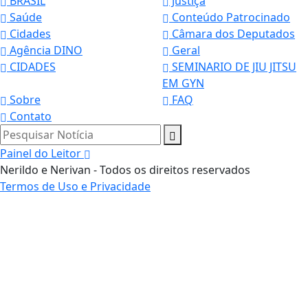
BRASIL
Justiça
Saúde
Conteúdo Patrocinado
Cidades
Câmara dos Deputados
Agência DINO
Geral
CIDADES
SEMINARIO DE JIU JITSU
EM GYN
Sobre
FAQ
Contato
Pesquisar Notícia
Painel do Leitor
Nerildo e Nerivan - Todos os direitos reservados
Termos de Uso e Privacidade
Termos de Uso e Privacidade
Esse site utiliza cookies para melhorar sua
experiência de navegação. Ao continuar o acesso,
entendemos que você concorda com nossos Termos
de Uso e Privacidade.
PARA MAIS INFORMAÇÕES,
ACESSE NOSSOS TERMOS
CLICANDO AQUI