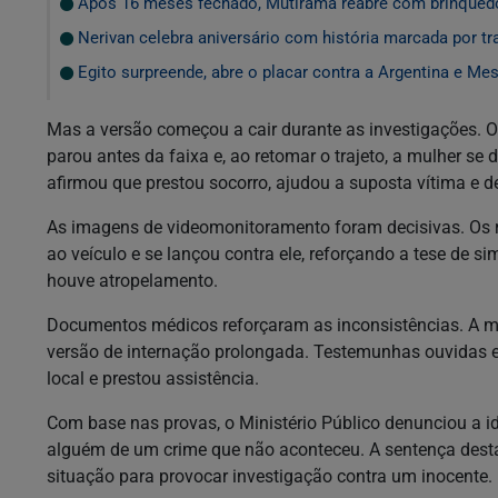
Após 16 meses fechado, Mutirama reabre com brinqued
Nerivan celebra aniversário com história marcada por tr
Egito surpreende, abre o placar contra a Argentina e Me
Mas a versão começou a cair durante as investigações. O
parou antes da faixa e, ao retomar o trajeto, a mulher se d
afirmou que prestou socorro, ajudou a suposta vítima e d
As imagens de videomonitoramento foram decisivas. Os 
ao veículo e se lançou contra ele, reforçando a tese de
houve atropelamento.
Documentos médicos reforçaram as inconsistências. A mu
versão de internação prolongada. Testemunhas ouvidas 
local e prestou assistência.
Com base nas provas, o Ministério Público denunciou a i
alguém de um crime que não aconteceu. A sentença dest
situação para provocar investigação contra um inocente.