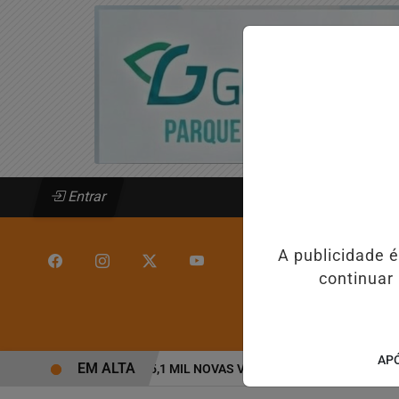
Entrar
A publicidade 
continuar
/
INÍCIO
ESPOR
APÓ
EM ALTA
AGEHAB ABRE 5,1 MIL NOVAS VAGAS DO ALUGUEL SOCIAL EM 40