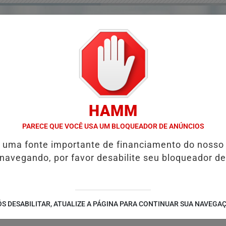
HAMM
PARECE QUE VOCÊ USA UM BLOQUEADOR DE ANÚNCIOS
é uma fonte importante de financiamento do nosso
 navegando, por favor desabilite seu bloqueador de
/
/
/
/
TES
GUIA COMERCIAL
NOTÍCIAS
FUTEBOL
V
S DESABILITAR, ATUALIZE A PÁGINA PARA CONTINUAR SUA NAVEGA
 MUNICÍPIOS
GOVERNO DE GOIÁS ENTREGA 60 CASAS A CUSTO Z