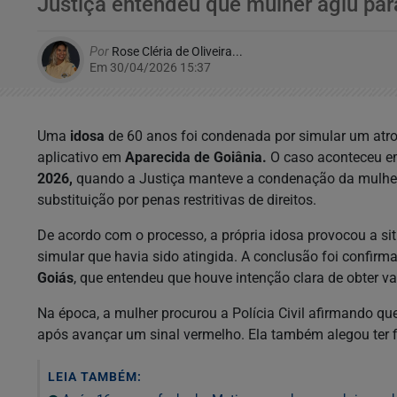
Justiça entendeu que mulher agiu par
Por
Rose Cléria de Oliveira...
Em 30/04/2026 15:37
Uma
idosa
de 60 anos foi condenada por simular um atr
aplicativo em
Aparecida de Goiânia.
O caso aconteceu em
2026,
quando a Justiça manteve a condenação da mulher
substituição por penas restritivas de direitos.
De acordo com o processo, a própria idosa provocou a situ
simular que havia sido atingida. A conclusão foi confirm
Goiás
, que entendeu que houve intenção clara de obter 
Na época, a mulher procurou a Polícia Civil afirmando que
após avançar um sinal vermelho. Ela também alegou ter f
LEIA TAMBÉM: