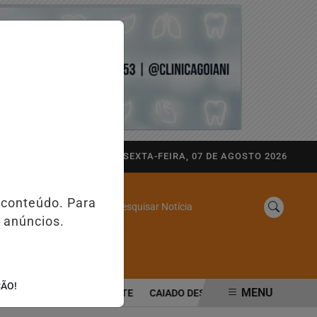
AGORA AO VIVO
SEXTA-FEIRA, 07 DE AGOSTO 2026
 conteúdo. Para
Pesquisar Notícia
 anúncios.
/
ÍDEOS
CONTATO
ÇÃO!
MENU
ERO NA REGIÃO NORTE
CAIADO DESTACA ESTABILIDADE FISCAL E