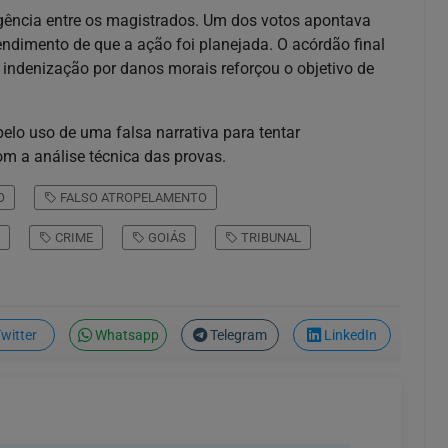
gência entre os magistrados. Um dos votos apontava
endimento de que a ação foi planejada. O acórdão final
 indenização por danos morais reforçou o objetivo de
elo uso de uma falsa narrativa para tentar
om a análise técnica das provas.
O
FALSO ATROPELAMENTO
CRIME
GOIÁS
TRIBUNAL
witter
Whatsapp
Telegram
LinkedIn