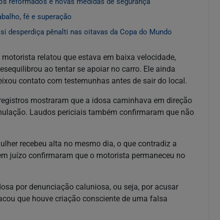
os reformados e novas medidas de segurança
abalho, fé e superação
ssi desperdiça pênalti nas oitavas da Copa do Mundo
 motorista relatou que estava em baixa velocidade,
esequilibrou ao tentar se apoiar no carro. Ele ainda
eixou contato com testemunhas antes de sair do local.
registros mostraram que a idosa caminhava em direção
 simulação. Laudos periciais também confirmaram que não
lher recebeu alta no mesmo dia, o que contradiz a
em juízo confirmaram que o motorista permaneceu no
dosa por denunciação caluniosa, ou seja, por acusar
acou que houve criação consciente de uma falsa