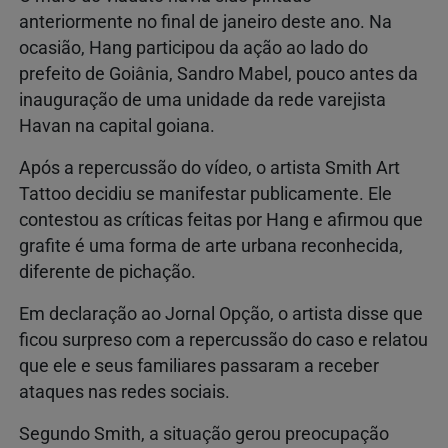
anteriormente
no
final
de
janeiro
deste
ano.
Na
ocasião,
Hang
participou
da
ação
ao
lado
do
prefeito
de
Goiânia,
Sandro Mabel
,
pouco
antes
da
inauguração
de
uma
unidade
da
rede
varejista
Havan
na
capital
goiana.
Após
a
repercussão
do
vídeo,
o
artista
Smith
Art
Tattoo
decidiu
se
manifestar
publicamente.
Ele
contestou
as
críticas
feitas
por
Hang
e
afirmou
que
grafite
é
uma
forma
de
arte
urbana
reconhecida,
diferente
de
pichação.
Em
declaração
ao
Jornal
Opção,
o
artista
disse
que
ficou
surpreso
com
a
repercussão
do
caso
e
relatou
que
ele
e
seus
familiares
passaram
a
receber
ataques
nas
redes
sociais.
Segundo
Smith,
a
situação
gerou
preocupação