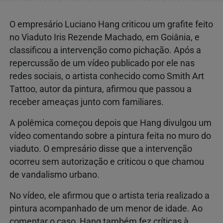
O
empresário
Luciano Hang
criticou
um
grafite
feito
no
Viaduto Iris Rezende Machado
,
em
Goiânia
,
e
classificou
a
intervenção
como
pichação.
Após
a
repercussão
de
um
vídeo
publicado
por
ele
nas
redes
sociais,
o
artista
conhecido
como
Smith
Art
Tattoo,
autor
da
pintura,
afirmou
que
passou
a
receber
ameaças
junto
com
familiares.
A
polêmica
começou
depois
que
Hang
divulgou
um
vídeo
comentando
sobre
a
pintura
feita
no
muro
do
viaduto.
O
empresário
disse
que
a
intervenção
ocorreu
sem
autorização
e
criticou
o
que
chamou
de
vandalismo
urbano.
No
vídeo,
ele
afirmou
que
o
artista
teria
realizado
a
pintura
acompanhado
de
um
menor
de
idade.
Ao
comentar
o
caso,
Hang
também
fez
críticas
à