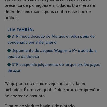
presença
de
pichações
em
cidades
brasileiras
e
defendeu
leis
mais
rígidas
contra
esse
tipo
de
prática.
LEIA TAMBÉM:
STF muda decisão de Moraes e reduz pena de
condenada por 8 de janeiro
Depoimento de Jaques Wagner à PF é adiado a
pedido da defesa
STF suspende julgamento de lei que proíbe jogos
de azar
“
Viajo
por
todo
o
país
e
vejo
muitas
cidades
pichadas.
É
uma
vergonha”,
declarou
o
empresário
ao
abordar
o
assunto.
O
muro
do
viaduto
havia
sido
pintado