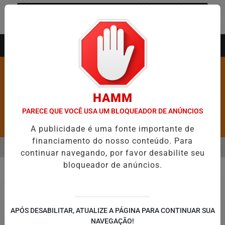
Entrar
AGORA AO VIVO
HAMM
PARECE QUE VOCÊ USA UM BLOQUEADOR DE ANÚNCIOS
Pesquisar Notícia
A publicidade é uma fonte importante de
financiamento do nosso conteúdo. Para
MENU
E 5,1 MIL NOVAS VAGAS DO ALUGUEL SOCIAL EM 40 MUNICÍPIOS
continuar navegando, por favor desabilite seu
bloqueador de anúncios.
EM ALTA
Justiça
APÓS DESABILITAR, ATUALIZE A PÁGINA PARA CONTINUAR SUA
NAVEGAÇÃO!