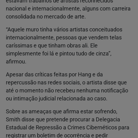
estavam
trabalhos
de
artistas
reconhecidos
nacional
e
internacionalmente,
alguns
com
carreira
consolidada
no
mercado
de
arte.
“
Aquele
muro
tinha
vários
artistas
conceituados
internacionalmente,
pessoas
que
vendem
telas
caríssimas
e
que
tinham
obras
ali.
Ele
simplesmente
foi
lá
e
pintou
tudo
de
cinza”,
afirmou.
Apesar
das
críticas
feitas
por
Hang
e
da
repercussão
nas
redes
sociais,
o
artista
disse
que
até
o
momento
não
recebeu
nenhuma
notificação
ou
intimação
judicial
relacionada
ao
caso.
Sobre
as
ameaças
que
afirma
estar
sofrendo,
Smith
disse
que
pretende
procurar
a
Delegacia
Estadual de Repressão a Crimes Cibernéticos
para
registrar
um
boletim
de
ocorrência
e
pedir