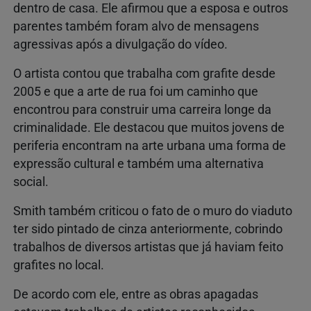
dentro
de
casa.
Ele
afirmou
que
a
esposa
e
outros
parentes
também
foram
alvo
de
mensagens
agressivas
após
a
divulgação
do
vídeo.
O
artista
contou
que
trabalha
com
grafite
desde
2005
e
que
a
arte
de
rua
foi
um
caminho
que
encontrou
para
construir
uma
carreira
longe
da
criminalidade.
Ele
destacou
que
muitos
jovens
de
periferia
encontram
na
arte
urbana
uma
forma
de
expressão
cultural
e
também
uma
alternativa
social.
Smith
também
criticou
o
fato
de
o
muro
do
viaduto
ter
sido
pintado
de
cinza
anteriormente,
cobrindo
trabalhos
de
diversos
artistas
que
já
haviam
feito
grafites
no
local.
De
acordo
com
ele,
entre
as
obras
apagadas