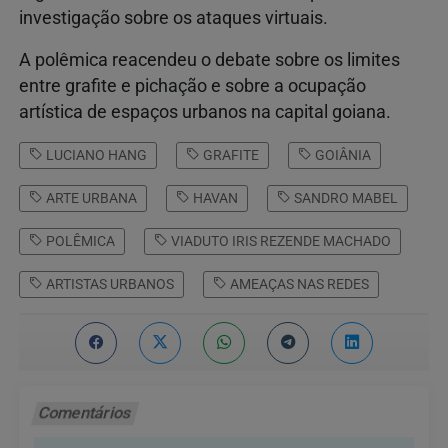
investigação
sobre
os
ataques
virtuais.
A
polêmica
reacendeu
o
debate
sobre
os
limites
entre
grafite
e
pichação
e
sobre
a
ocupação
artística
de
espaços
urbanos
na
capital
goiana.
LUCIANO HANG
GRAFITE
GOIÂNIA
ARTE URBANA
HAVAN
SANDRO MABEL
POLÊMICA
VIADUTO IRIS REZENDE MACHADO
ARTISTAS URBANOS
AMEAÇAS NAS REDES
Comentários