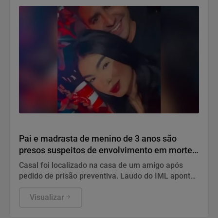
Investigação
Pai e madrasta de menino de 3 anos são
presos suspeitos de envolvimento em morte
em Palmas
Casal foi localizado na casa de um amigo após
pedido de prisão preventiva. Laudo do IML apontou
múltiplas lesões e descartou hipótese de
afogamento.
Visualizar