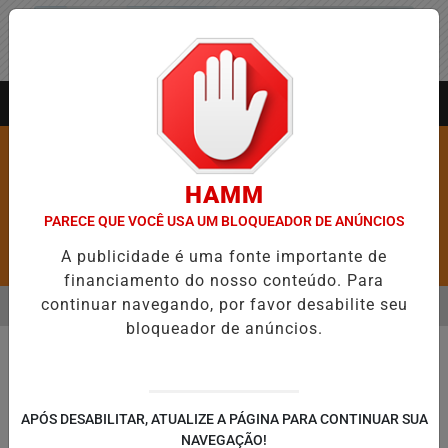
Entrar
AGORA AO VIVO
HAMM
PARECE QUE VOCÊ USA UM BLOQUEADOR DE ANÚNCIOS
A publicidade é uma fonte importante de
Pesquisar Notícia
financiamento do nosso conteúdo. Para
continuar navegando, por favor desabilite seu
MENU
 ABRE 5,1 MIL NOVAS VAGAS DO ALUGUEL SOCIAL EM 40 MUNICÍPIO
bloqueador de anúncios.
EM ALTA
APÓS DESABILITAR, ATUALIZE A PÁGINA PARA CONTINUAR SUA
NAVEGAÇÃO!