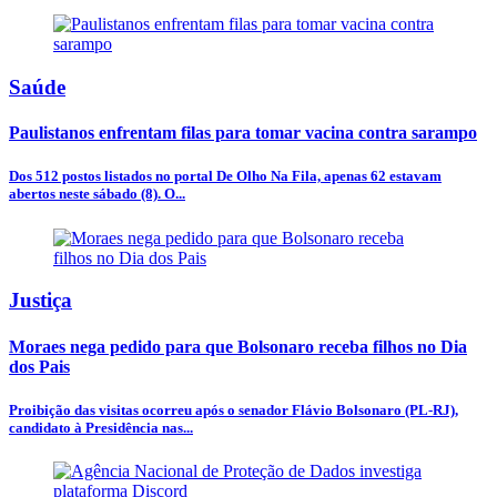
Saúde
Paulistanos enfrentam filas para tomar vacina contra sarampo
Dos 512 postos listados no portal De Olho Na Fila, apenas 62 estavam
abertos neste sábado (8). O...
Justiça
Moraes nega pedido para que Bolsonaro receba filhos no Dia
dos Pais
Proibição das visitas ocorreu após o senador Flávio Bolsonaro (PL-RJ),
candidato à Presidência nas...