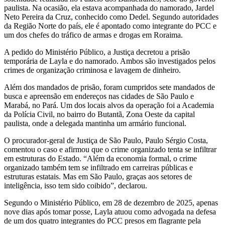
paulista. Na ocasião, ela estava acompanhada do namorado, Jardel
Neto Pereira da Cruz, conhecido como Dedel. Segundo autoridades
da Região Norte do país, ele é apontado como integrante do PCC e
um dos chefes do tráfico de armas e drogas em Roraima.
A pedido do Ministério Público, a Justiça decretou a prisão
temporária de Layla e do namorado. Ambos são investigados pelos
crimes de organização criminosa e lavagem de dinheiro.
Além dos mandados de prisão, foram cumpridos sete mandados de
busca e apreensão em endereços nas cidades de São Paulo e
Marabá, no Pará. Um dos locais alvos da operação foi a Academia
da Polícia Civil, no bairro do Butantã, Zona Oeste da capital
paulista, onde a delegada mantinha um armário funcional.
O procurador-geral de Justiça de São Paulo, Paulo Sérgio Costa,
comentou o caso e afirmou que o crime organizado tenta se infiltrar
em estruturas do Estado. “Além da economia formal, o crime
organizado também tem se infiltrado em carreiras públicas e
estruturas estatais. Mas em São Paulo, graças aos setores de
inteligência, isso tem sido coibido”, declarou.
Segundo o Ministério Público, em 28 de dezembro de 2025, apenas
nove dias após tomar posse, Layla atuou como advogada na defesa
de um dos quatro integrantes do PCC presos em flagrante pela