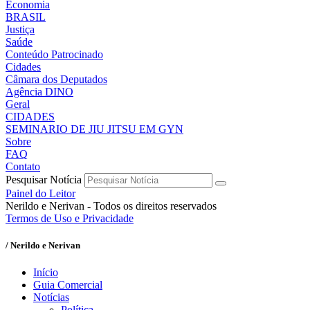
Economia
BRASIL
Justiça
Saúde
Conteúdo Patrocinado
Cidades
Câmara dos Deputados
Agência DINO
Geral
CIDADES
SEMINARIO DE JIU JITSU EM GYN
Sobre
FAQ
Contato
Pesquisar Notícia
Painel do Leitor
Nerildo e Nerivan - Todos os direitos reservados
Termos de Uso e Privacidade
/ Nerildo e Nerivan
Início
Guia Comercial
Notícias
Política