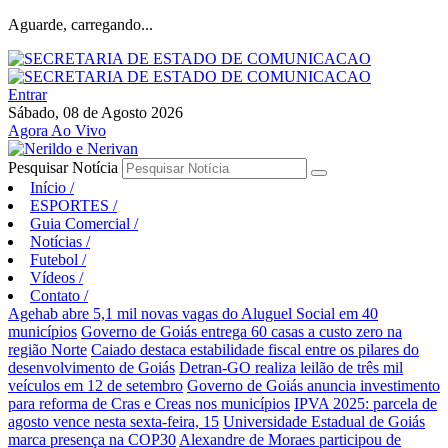
Aguarde, carregando...
Entrar
Sábado, 08 de Agosto 2026
Agora Ao Vivo
Pesquisar Notícia
Início
/
ESPORTES
/
Guia Comercial
/
Notícias
/
Futebol
/
Vídeos
/
Contato
/
Agehab abre 5,1 mil novas vagas do Aluguel Social em 40
municípios
Governo de Goiás entrega 60 casas a custo zero na
região Norte
Caiado destaca estabilidade fiscal entre os pilares do
desenvolvimento de Goiás
Detran-GO realiza leilão de três mil
veículos em 12 de setembro
Governo de Goiás anuncia investimento
para reforma de Cras e Creas nos municípios
IPVA 2025: parcela de
agosto vence nesta sexta-feira, 15
Universidade Estadual de Goiás
marca presença na COP30
Alexandre de Moraes participou de