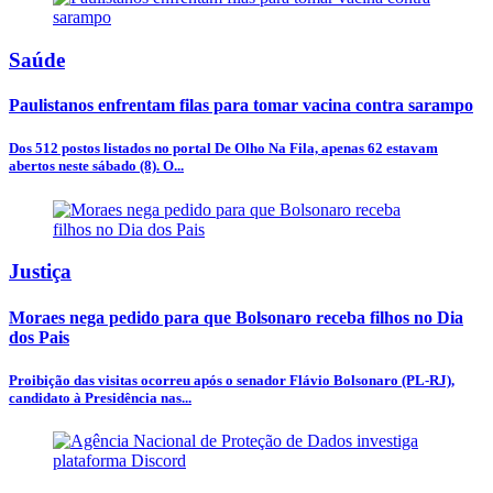
Saúde
Paulistanos enfrentam filas para tomar vacina contra sarampo
Dos 512 postos listados no portal De Olho Na Fila, apenas 62 estavam
abertos neste sábado (8). O...
Justiça
Moraes nega pedido para que Bolsonaro receba filhos no Dia
dos Pais
Proibição das visitas ocorreu após o senador Flávio Bolsonaro (PL-RJ),
candidato à Presidência nas...