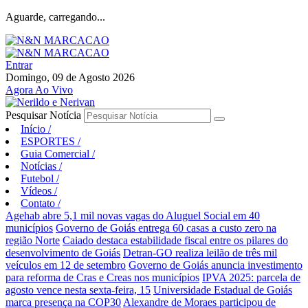
Aguarde, carregando...
Entrar
Domingo, 09 de Agosto 2026
Agora Ao Vivo
Pesquisar Notícia
Início
/
ESPORTES
/
Guia Comercial
/
Notícias
/
Futebol
/
Vídeos
/
Contato
/
Agehab abre 5,1 mil novas vagas do Aluguel Social em 40
municípios
Governo de Goiás entrega 60 casas a custo zero na
região Norte
Caiado destaca estabilidade fiscal entre os pilares do
desenvolvimento de Goiás
Detran-GO realiza leilão de três mil
veículos em 12 de setembro
Governo de Goiás anuncia investimento
para reforma de Cras e Creas nos municípios
IPVA 2025: parcela de
agosto vence nesta sexta-feira, 15
Universidade Estadual de Goiás
marca presença na COP30
Alexandre de Moraes participou de