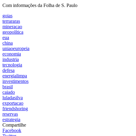
Com informações da Folha de S. Paulo
goias
terrararas
mineracao
geopolítica
eua
china
uniaoeuropeia
economia
industria
tecnologia
defesa
energialimpa
investimentos
brasil
caiado
luladasilva
exportacao
friendshoring
reservas
estrategia
Compartilhe
Facebook
Twitter