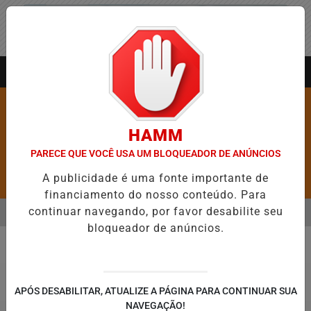
Entrar
AGORA AO VIVO
HAMM
PARECE QUE VOCÊ USA UM BLOQUEADOR DE ANÚNCIOS
A publicidade é uma fonte importante de
Pesquisar Notícia
financiamento do nosso conteúdo. Para
continuar navegando, por favor desabilite seu
MENU
RE 5,1 MIL NOVAS VAGAS DO ALUGUEL SOCIAL EM 40 MUNICÍPIOS
bloqueador de anúncios.
EM ALTA
Geral
APÓS DESABILITAR, ATUALIZE A PÁGINA PARA CONTINUAR SUA
NAVEGAÇÃO!