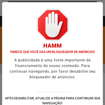
Entrar
AGORA AO VIVO
HAMM
PARECE QUE VOCÊ USA UM BLOQUEADOR DE ANÚNCIOS
Pesquisar Notícia
A publicidade é uma fonte importante de
financiamento do nosso conteúdo. Para
MENU
 ABRE 5,1 MIL NOVAS VAGAS DO ALUGUEL SOCIAL EM 40 MUNICÍPIO
continuar navegando, por favor desabilite seu
bloqueador de anúncios.
EM ALTA
APÓS DESABILITAR, ATUALIZE A PÁGINA PARA CONTINUAR SUA
NAVEGAÇÃO!