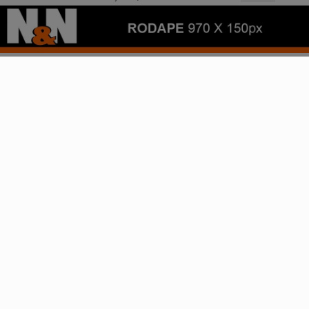
agressão a mulheres
CLICANDO AQUI
O material expõe os diferentes níveis de violência que
PROSSEGUIR
uma mulher pode enfrentar, organizado em três...
Descubra Mais
Não possui uma conta?
Você pode ler matérias exclusivas, anunciar
classificados e muito mais!
CRIAR MINHA CONTA