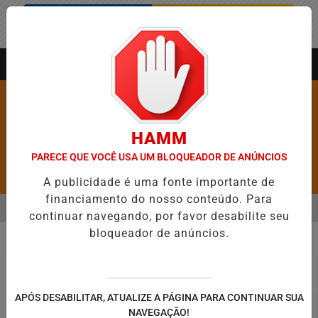
Entrar
AGORA AO VIVO
HAMM
PARECE QUE VOCÊ USA UM BLOQUEADOR DE ANÚNCIOS
Pesquisar Notícia
A publicidade é uma fonte importante de
financiamento do nosso conteúdo. Para
MENU
RE 5,1 MIL NOVAS VAGAS DO ALUGUEL SOCIAL EM 40 MUNICÍPIOS
continuar navegando, por favor desabilite seu
bloqueador de anúncios.
EM ALTA
BRASIL
APÓS DESABILITAR, ATUALIZE A PÁGINA PARA CONTINUAR SUA
NAVEGAÇÃO!