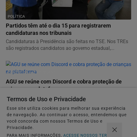
POLÍTICA
Partidos têm até o dia 15 para registrarem
candidaturas nos tribunais
Candidaturas à Presidência são feitas no TSE. Nos TREs
são registrados candidatos ao governo estadual,...
CONTEÚDO PATROCINADO
AGU se reúne com Discord e cobra proteção de
crianças na plataforma
No mês passado, uma adolescente foi induzida a tirar a
Termos de Uso e Privacidade
própria vida durante uma live transmitida pela...
Esse site utiliza cookies para melhorar sua experiência
de navegação. Ao continuar o acesso, entendemos que
você concorda com nossos Termos de Uso e
CONTEÚDO PATROCINADO
Privacidade.
OAB/DF lança "violentômetro" sobre estágios da
PARA MAIS INFORMAÇÕES,
ACESSE NOSSOS TERMOS