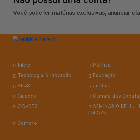
Você pode ler matérias exclusivas, anunciar cl
Início
Política
Tecnologia & Inovação
Educação
BRASIL
Justiça
Cidades
Câmara dos Deputa
CIDADES
SEMINARIO DE JIU 
EM GYN
Contato