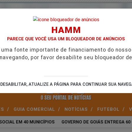
HAMM
PARECE QUE VOCÊ USA UM BLOQUEADOR DE ANÚNCIOS
é uma fonte importante de financiamento do nosso
 navegando, por favor desabilite seu bloqueador de
A
DESABILITAR, ATUALIZE A PÁGINA PARA CONTINUAR SUA NAVE
/
/
/
/
ES
GUIA COMERCIAL
NOTÍCIAS
FUTEBOL
OCIAL EM 40 MUNICÍPIOS
GOVERNO DE GOIÁS ENTREGA 60 