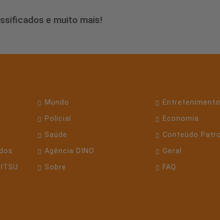
assificados e muito mais!
Mundo
Entreteniment
Policial
Economia
Saúde
Conteúdo Patr
dos
Agência DINO
Geral
JITSU
Sobre
FAQ