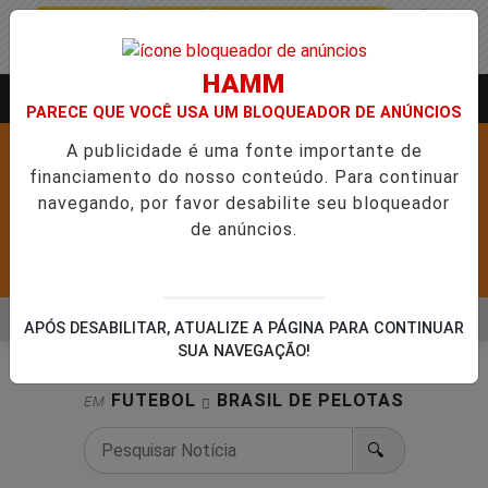
HAMM
Entrar
AGORA AO VIVO
PARECE QUE VOCÊ USA UM BLOQUEADOR DE ANÚNCIOS
A publicidade é uma fonte importante de
financiamento do nosso conteúdo. Para continuar
navegando, por favor desabilite seu bloqueador
de anúncios.
Pesquisar Notícia
MENU
AB ABRE 5,1 MIL NOVAS VAGAS DO ALUGUEL SOCIAL EM 40 MU
APÓS DESABILITAR, ATUALIZE A PÁGINA PARA CONTINUAR
SUA NAVEGAÇÃO!
EM ALTA
FUTEBOL
BRASIL DE PELOTAS
EM
🔍