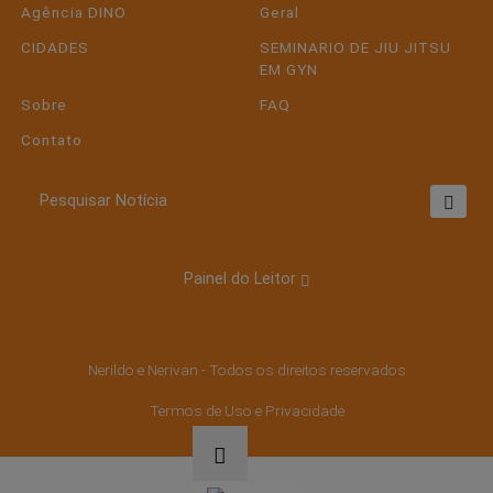
Agência DINO
Geral
CIDADES
SEMINARIO DE JIU JITSU
EM GYN
Sobre
FAQ
Contato
Pesquisar Notícia
Painel do Leitor
Termos de Uso e Privacidade
Esse site utiliza cookies para melhorar sua
experiência de navegação. Ao continuar o acesso,
Nerildo e Nerivan - Todos os direitos reservados
entendemos que você concorda com nossos
Termos de Uso e Privacidade.
Termos de Uso e Privacidade
PARA MAIS INFORMAÇÕES,
ACESSE NOSSOS TERMOS
CLICANDO AQUI
PROSSEGUIR