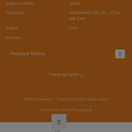
Agência DINO
Geral
CIDADES
SEMINARIO DE JIU JITSU
EM GYN
Sobre
FAQ
Contato
Pesquisar Notícia
Painel do Leitor
Termos de Uso e Privacidade
Esse site utiliza cookies para melhorar sua
experiência de navegação. Ao continuar o acesso,
Nerildo e Nerivan - Todos os direitos reservados
entendemos que você concorda com nossos
Termos de Uso e Privacidade.
Termos de Uso e Privacidade
PARA MAIS INFORMAÇÕES,
ACESSE NOSSOS TERMOS
CLICANDO AQUI
PROSSEGUIR