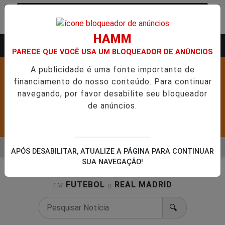
HAMM
Entrar
AGORA AO VIVO
PARECE QUE VOCÊ USA UM BLOQUEADOR DE ANÚNCIOS
A publicidade é uma fonte importante de
financiamento do nosso conteúdo. Para continuar
navegando, por favor desabilite seu bloqueador
de anúncios.
Pesquisar Notícia
MENU
AB ABRE 5,1 MIL NOVAS VAGAS DO ALUGUEL SOCIAL EM 40 MU
APÓS DESABILITAR, ATUALIZE A PÁGINA PARA CONTINUAR
SUA NAVEGAÇÃO!
EM ALTA
FUTEBOL
REAL MADRID
EM
🔍