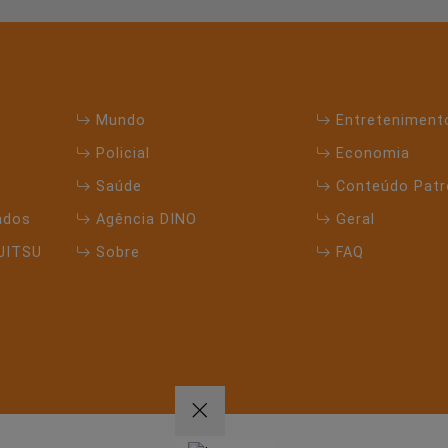
Mundo
Entreteniment
Policial
Economia
Saúde
Conteúdo Patr
ados
Agência DINO
Geral
JITSU
Sobre
FAQ
periência de navegação. Ao continuar o acesso, entende
CANDO AQUI