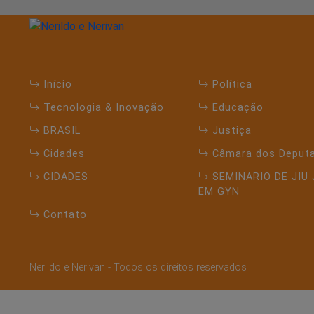
Início
Política
Tecnologia & Inovação
Educação
BRASIL
Justiça
Cidades
Câmara dos Deput
CIDADES
SEMINARIO DE JIU 
EM GYN
Contato
Termos de Uso e Privacidade
Nerildo e Nerivan - Todos os direitos reservados
Esse site utiliza cookies para melhorar sua ex
com nossos Termos de Uso e Privacidade.
PARA MAIS INFORMAÇÕES,
ACESSE NOSSOS TERMOS CLI