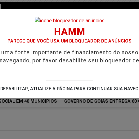
HAMM
PARECE QUE VOCÊ USA UM BLOQUEADOR DE ANÚNCIOS
é uma fonte importante de financiamento do nosso
 navegando, por favor desabilite seu bloqueador de
/
/
/
/
ES
GUIA COMERCIAL
NOTÍCIAS
FUTEBOL
DESABILITAR, ATUALIZE A PÁGINA PARA CONTINUAR SUA NAVE
OCIAL EM 40 MUNICÍPIOS
GOVERNO DE GOIÁS ENTREGA 60 