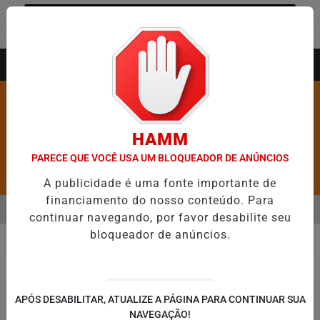
Entrar
AGORA AO VIVO
HAMM
PARECE QUE VOCÊ USA UM BLOQUEADOR DE ANÚNCIOS
Pesquisar Notícia
A publicidade é uma fonte importante de
financiamento do nosso conteúdo. Para
MENU
RE 5,1 MIL NOVAS VAGAS DO ALUGUEL SOCIAL EM 40 MUNICÍPIOS
continuar navegando, por favor desabilite seu
bloqueador de anúncios.
EM ALTA
Policial
APÓS DESABILITAR, ATUALIZE A PÁGINA PARA CONTINUAR SUA
NAVEGAÇÃO!